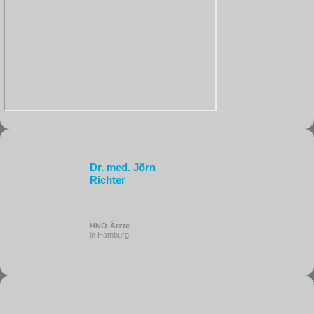
Dr. med. Jörn
Richter
HNO-Ärzte
in Hamburg
Fragen zu Insomnie und Dyssomnien
:
Braucht Ihr Kind länger als 30 Minuten zum