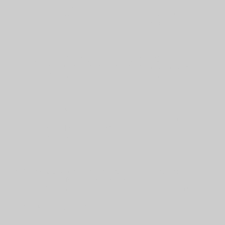
Einschlafen?
Wird ihr Kind mehrmals nachts wach?
Bestehen diese Störungen länger als 3 Monate?
Frage zu schlafbezogenen Atmungsstörungen
:
Beobachten Sie bei Ihrem Kind unabhängig von
Infekten unregelmäßiges Schnarchen?
Frage zu Parasomnie/Epilepsie
:
Haben sich bei Ihrem Kind anfallsverdächtige Episoden
im Schlaf ereignet? (Aufschrecken im Schlaf, Schreien,
Schlafwandeln)
Auswirkungen auf das Tagesbefinden des Kindes
:
Leidet Ihr Kind an Tagesmüdigkeit,
Konzentrationsstörungen oder Hyperaktivität?
Ergebnis des Fragebogens:
Fragen 1 oder 2 zutreffen